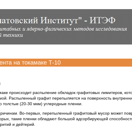
ента на токамаке Т-10
а
маке происходит распыление обкладок графитовых лимитеров, кот
мой. Распыленный графит перепыляется на поверхность внутренних 
 толстые (20-30 мкм) углеродные пленки.
причинам. Во-первых, перепыленный графитовый мусор может повр
торых, такие пленки обладают большой адсорбирующей способност
ритий и дейтерий.