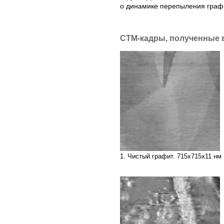
о динамике перепыления графи
СТМ-кадры, полученные в
1. Чистый графит. 715х715х11 нм