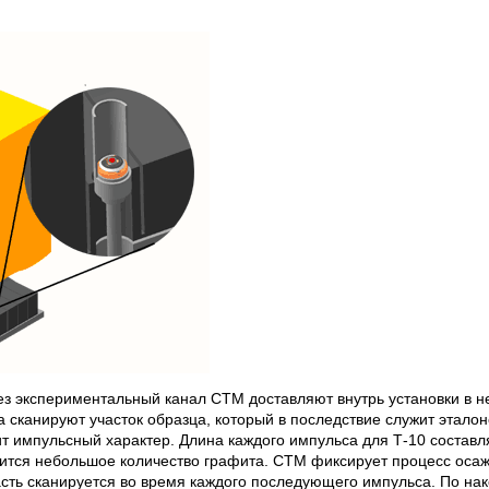
 экспериментальный канал СТМ доставляют внутрь установки в н
а сканируют участок образца, который в последствие служит этал
т импульсный характер. Длина каждого импульса для Т-10 составл
сится небольшое количество графита. СТМ фиксирует процесс оса
асть сканируется во время каждого последующего импульса. По на