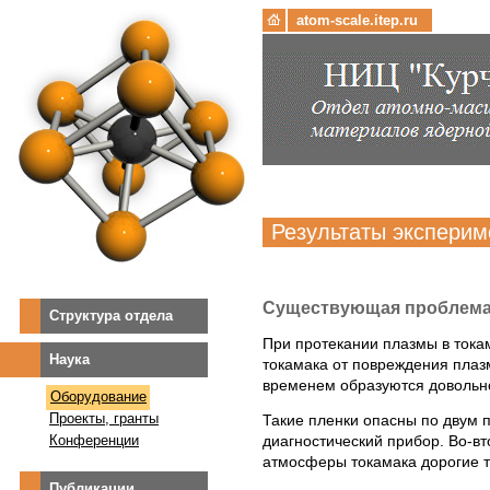
atom-scale.itep.ru
Результаты эксперим
Существующая проблем
Структура отдела
При протекании плазмы в тока
Наука
токамака от повреждения плаз
временем образуются довольно
Оборудование
Проекты, гранты
Такие пленки опасны по двум 
Конференции
диагностический прибор. Во-в
атмосферы токамака дорогие т
Публикации