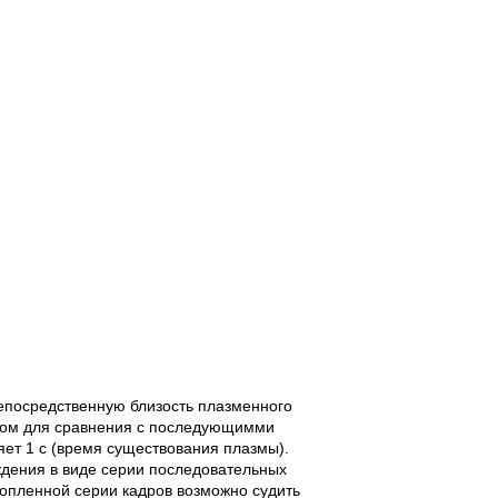
епосредственную близость плазменного
оном для сравнения с последующимми
яет 1 с (время существования плазмы).
ждения в виде серии последовательных
копленной серии кадров возможно судить