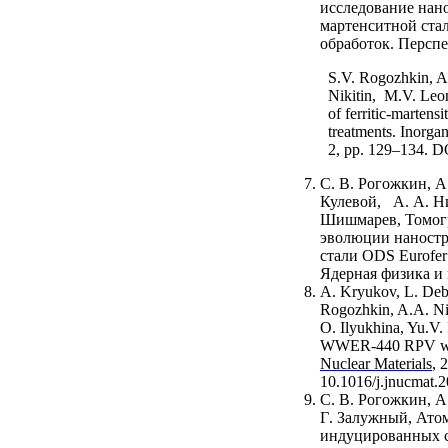
исследование нан
мартенситной ста
обработок. Перспе
S.V. Rogozhkin, A
Nikitin, M.V. Le
of ferritic-martens
treatments. Inorga
2, pp. 129–134. 
С. В. Рогожкин, А.
Кулевой, А. А. Ни
Шишмарев
,
Томог
эволюции наностр
стали
ODS
Eurofer
Ядерная физика и 
A. Kryukov, L. Debar
Rogozhkin, A.A. Nik
O. Ilyukhina, Yu.V.
WWER
-440
RPV w
Nuclear Materials
, 
10.1016/j.jnucmat.
С
.
В
.
Рогожкин
,
А
Г
.
Залужный
,
Ато
индуцированных с