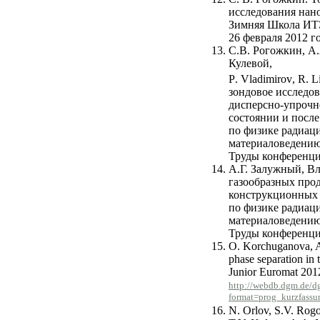
исследования нан
Зимняя Школа ИТЭ
26 февраля 2012 г
С.В. Рогожкин, А.
Кулевой, А.А. 
P
.
Vladimirov
,
R
.
L
зондовое исследо
дисперсно-упрочн
состоянии и посл
по физике радиац
материаловедению.
Труды конференции
А.Г. Залужный, В
газообразных прод
конструкционных 
по физике радиац
материаловедению.
Труды конференции
O. Korchuganova, A.
phase separation in
Junior Euromat 2012
http://webdb.dgm.de/
format=prog_kurzfassu
N. Orlov, S.V. Rogo