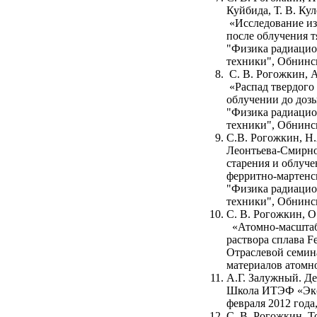
Куйбида, Т. В. Ку
«Исследование из
после облучения 
"Физика радиацио
техники", Обнинск,
С. В. Рогожкин, 
«
Распад твердого 
облучении до дозы
"Физика радиацио
техники", Обнинск,
С.В. Рогожкин, Н
Леонтьева-Смирно
старения и облуч
ферритно-мартенс
"Физика радиацио
техники", Обнинск
С. В. Рогожкин, О
«Атомно-масштабн
раствора сплава F
Отраслевой семин
материалов атомно
А.Г. Залужный. Д
Школа ИТЭФ «Экст
февраля 2012 года
С. В. Рогожкин. 