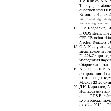
T.V. Kulevo, A.A. N
Tomographic atome p
dispersion steel OD
Euromat 2012, 23-27
http://webdb.dgm.de/
format=prog_kurzfassu
S. V. Rogozhkin, At
in ODS steels. The 
CPR “Benchmarking o
Nuclear Reactors”,
О.А. Корчуганова,
масштабное изучен
Fe
-22%
Cr
при тер
молодежная научная
Сборник аннотаций
А.А. БОГАЧЕВ, 
легирования
Ti
на
EUROFER
,
X
Курч
Москва 23-26 октяб
Д.И. Кириллов, 
Исследование вли
стали
ODS Eurofe
Курчатовская моло
октября 2012 г., С