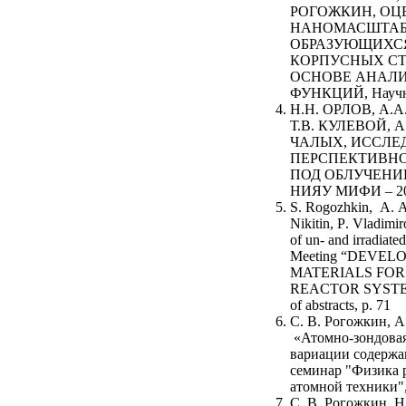
РОГОЖКИН, ОЦ
НАНОМАСШТАБ
ОБРАЗУЮЩИХСЯ
КОРПУСНЫХ СТ
ОСНОВЕ АНАЛ
ФУНКЦИЙ, Научн
Н.Н. ОРЛОВ, А.А
Т.В. КУЛЕВОЙ, А
ЧАЛЫХ,
ИССЛЕ
ПЕРСПЕКТИВНО
ПОД ОБЛУЧЕНИЕ
НИЯУ МИФИ – 2
S
.
Rogozhkin
,
A
.
A
Nikitin
,
P
.
Vladimir
of un- and irradiat
Meeting “DEVE
MATERIALS FOR
REACTOR SYSTEMS”,
of abstracts, p. 71
С. В. Рогожкин, А
«
Атомно-зондова
вариации содержан
семинар "Физика 
атомной техники",
С. В. Рогожкин, Н.