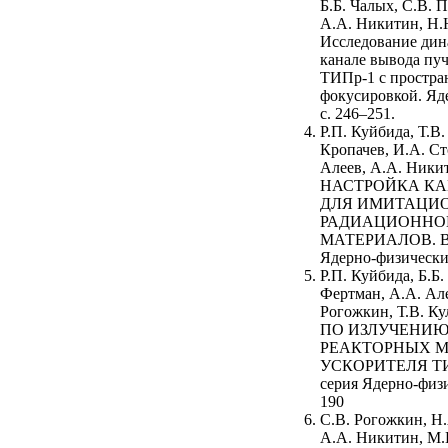
Б.Б.
Чалых, С.В.
П
А.А.
Никитин, Н.
Исследование дин
канале вывода пу
ТИПр-1 с простра
фокусировкой.
Яд
с. 246–251.
Р.П. Куйбида, Т.В.
Кропачев, И.А. Ст
Алеев, А.А. Никит
НАСТРОЙКА КА
ДЛЯ ИМИТАЦИ
РАДИАЦИОННО
МАТЕРИАЛОВ. Воп
Ядерно-физические
Р.П. Куйбида, Б.Б
Фертман, А.А. Але
Рогожкин, Т.В
ПО ИЗЛУЧЕНИ
РЕАКТОРНЫХ М
УСКОРИТЕЛЯ ТИПр
серия Ядерно-физи
190
С.В. Рогожкин, Н.
А.А. Никитин, М.