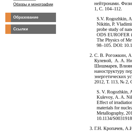
нейтронами. Физик
Обзоры и монографии
1, С. 104–112.
Образование
S.V. Rogozhkin, A
Nikitin, P. Vladim
Ссылки
probe study of nano
ODS EUROFER in uni
The Physics of Met
98–105. DOI: 10
С. В. Рогожкин, А.
Кулевой, А. А. Ник
Шишмарев, В
лиян
наноструктуру пе
энергетических ус
2012, Т. 113, № 2, 
S. V. Rogozhkin, A
Kulevoy,
A. A. Nik
Effect of irradiati
materials for nucl
Metallography, 201
10.1134/S003191
Г.Н.
Кропачев, А.