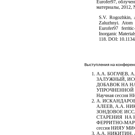
Eurofer97, облуче
материалы, 2012, 
S.V. Rogozhkin, 
Zaluzhnyi. Atom p
Eurofer97 ferriti
Inorganic Material
118.
DOI: 10.113
Выступления на конферен
А.А. БОГАЧЕВ, А
ЗАЛУЖНЫЙ, И
ДОБАВОК НА Н
УПРОЧНЕННОЙ
Научная сессия 
А. ИСКАНДАРОВ,
АЛЕЕВ, А.А. Н
ЗОНДОВОЕ ИСС
СТАРЕНИЯ НА
ФЕРРИТНО-МАРТ
сессия НИЯУ МИ
А.А. НИКИТИН, А