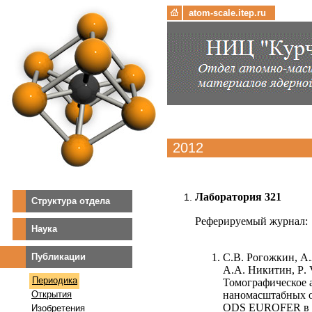
atom-scale.itep.ru
2012
Лаборатория 321
Структура отдела
Реферируемый журнал
:
Наука
Публикации
С.В. Рогожкин, А.
А.А. Никитин,
P
.
V
Периодика
Томографическое 
Открытия
наномасштабных о
ODS EUROFER
в
Изобретения