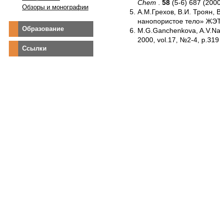
Chem
.
58
(5-6) 687 (200
Обзоры и монографии
А.М.Грехов, В.И. Троян
нанопористое тело» ЖЭТФ,
Образование
M.G.Ganchenkova, A.V.Naza
2000, vol.17, №2-4, p.319
Ссылки