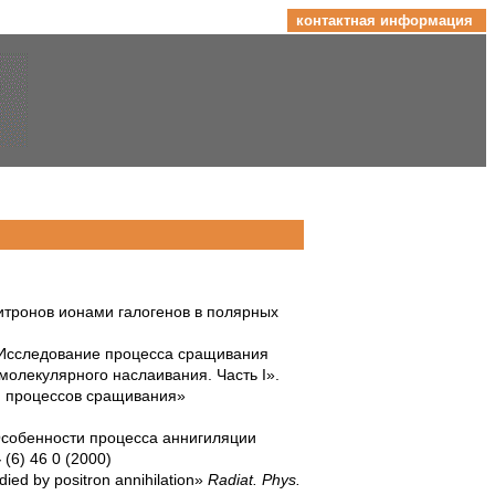
контактная информация
озитронов ионами галогенов в полярных
. «Исследование процесса сращивания
олекулярного наслаивания. Часть I».
ти процессов сращивания»
«Особенности процесса аннигиляции
4
(6) 46 0 (2000)
died by positron annihilation»
Radiat. Phys.