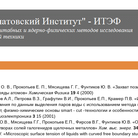
О. В., Прокопьев Е. П., Мясищева Г. Г., Фунтиков Ю. В. «Захват п
аряды атомов»
Химическая Физика
19
4 (2000)
в А.Л., Петрова В.З., Графутин В.И., Прокопьев Е.П., Крамер П.В
мния по данным выделения паров воды с использованием метода м
, физико-химические основы smart - cut -технологии и особеннос
диоэлектроника
3
15 (2001)
О.В., Мясищева Г.Г., Прокопьев Е.П., Фирсов В.Г., Фунтиков Ю.В. 
створах солей галогенидов щелочных металлов»
Хим. выс. энерг.
3
 «Microscopic surface tension of liquids with curved free boundary stu