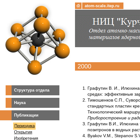
atom-scale.itep.ru
2000
Графутин В. И., Илюхина 
Структура отдела
средах: эффективные з
Тимошенков С.П., Суворо
Наука
стандартных пластин кре
Технологический маршрут
Публикации
Приборостроение и ра
Графутин В.И., Илюхина 
Периодика
позитронов в водных ра
Открытия
Byakov V.M., Stepanov S.V.
Изобретения